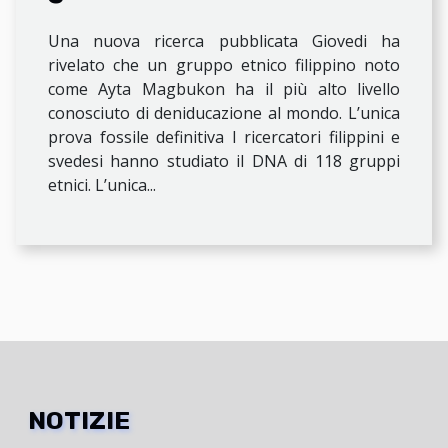
dell'evoluzione umana
Una nuova ricerca pubblicata Giovedi ha
trovato nelle Filippin
rivelato che un gruppo etnico filippino noto
come Ayta Magbukon ha il più alto livello
conosciuto di deniducazione al mondo. L’unica
prova fossile definitiva I ricercatori filippini e
svedesi hanno studiato il DNA di 118 gruppi
etnici. L’unica...
NOTIZIE