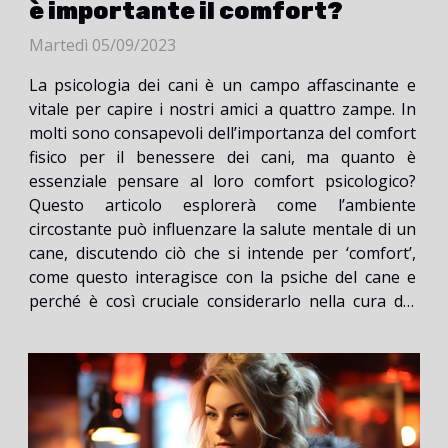
è importante il comfort?
Martedì 05/09/2023
La psicologia dei cani è un campo affascinante e
vitale per capire i nostri amici a quattro zampe. In
molti sono consapevoli dell’importanza del comfort
fisico per il benessere dei cani, ma quanto è
essenziale pensare al loro comfort psicologico?
Questo articolo esplorerà come l’ambiente
circostante può influenzare la salute mentale di un
cane, discutendo ciò che si intende per ‘comfort’,
come questo interagisce con la psiche del cane e
perché è così cruciale considerarlo nella cura del
tuo animale domestico. Ti invitiamo a continuare a
leggere per saperne di più su...