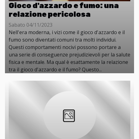
Gioco d'azzardo e fumo: una
relazione pericolosa
Sabato 04/11/2023
Nell'era moderna, i vizi come il gioco d'azzardo e il
fumo sono diventati comuni tra molti individui.
Questi comportamenti nocivi possono portare a
una serie di conseguenze prejudizievoli per la salute
fisica e mentale. Ma qual è esattamente la relazione
tra il gioco d'azzardo e il fumo? Questo...