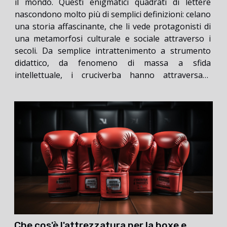
il mondo. Questi enigmatici quadrati di lettere
nascondono molto più di semplici definizioni: celano
una storia affascinante, che li vede protagonisti di
una metamorfosi culturale e sociale attraverso i
secoli. Da semplice intrattenimento a strumento
didattico, da fenomeno di massa a sfida
intellettuale, i cruciverba hanno attraversato
epoche, adattandosi e evolvendosi in sintonia con i
cambiamenti della società. Vi invitiamo a esplorare
il cammino...
Che cos'è l'attrezzatura per la boxe e